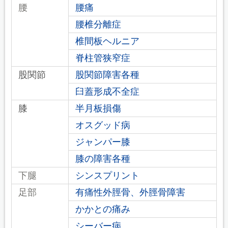
腰
腰痛
腰椎分離症
椎間板ヘルニア
脊柱管狭窄症
股関節
股関節障害各種
臼蓋形成不全症
膝
半月板損傷
オスグッド病
ジャンパー膝
膝の障害各種
下腿
シンスプリント
足部
有痛性外脛骨、外脛骨障害
かかとの痛み
シーバー病